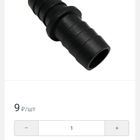
9
₽/шт
–
+