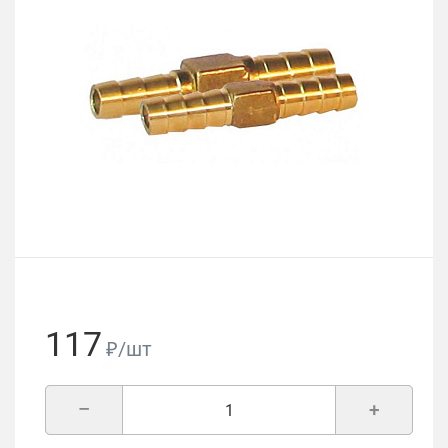
117
₽/шт
–
+