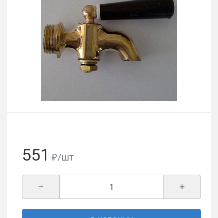
551
₽/шт
–
+