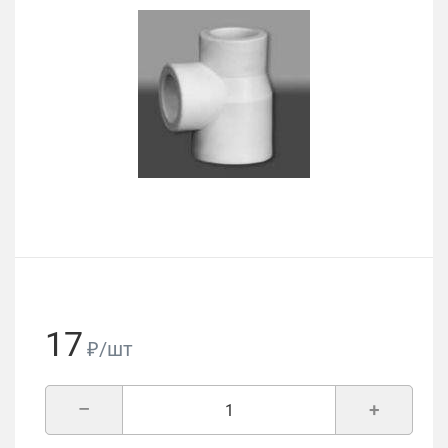
17
₽/шт
–
+