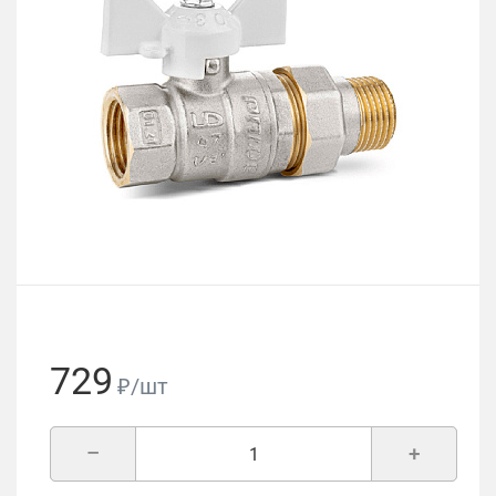
729
₽/шт
–
+