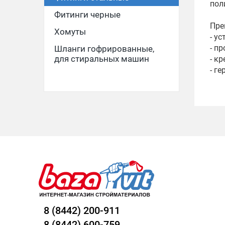
пол
Фитинги черные
Пре
Хомуты
- у
- п
Шланги гофрированные,
для стиральных машин
- к
- г
8 (8442) 200-911
8 (8442) 600-759