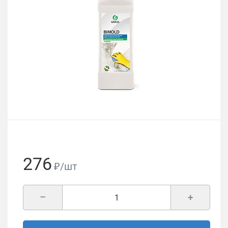
276
₽/шт
–
+