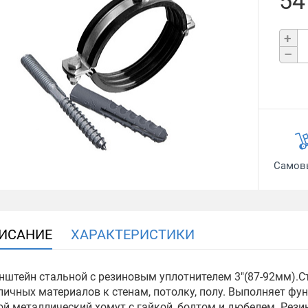
54
+
–
Самов
ИСАНИЕ
ХАРАКТЕРИСТИКИ
нштейн стальной с резиновым уплотнителем 3"(87-92мм).С
личных материалов к стенам, потолку, полу. Выполняет ф
ой металлический хомут с гайкой, болтом и дюбелем. Рез