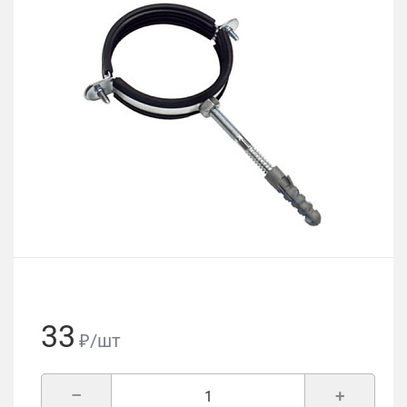
33
₽/шт
–
+