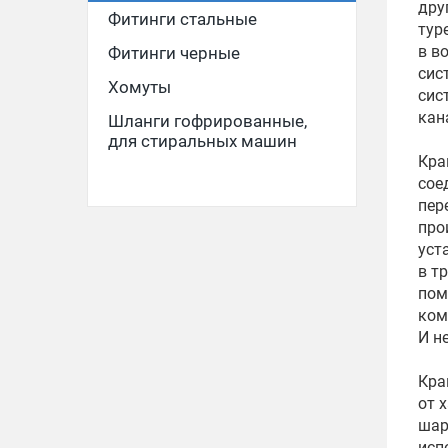
дру
Фитинги стальные
тур
в в
Фитинги черные
сис
Хомуты
сис
кан
Шланги гофрированные,
для стиральных машин
Кра
сое
пер
про
уст
в т
пом
ком
И н
Кра
от 
шар
исп