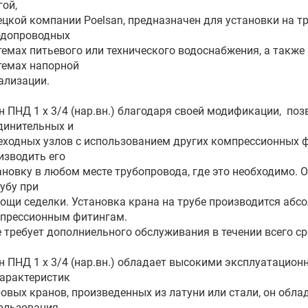
гой,
ецкой компании Poelsan, предназначен для установки на 
одопроводных
темах питьевого или технического водоснабжения, а также
темах напорной
ализации.
н ПНД 1 х 3/4 (нар.вн.) благодаря своей модификации, п
динительных и
еходных узлов с использованием других компрессионных 
изводить его
ановку в любом месте трубопровода, где это необходимо. 
рубу при
ощи седелки. Установка крана на трубе производится аб
прессионным фитингам.
е требует дополниельного обслуживания в течении всего с
н ПНД 1 х 3/4 (нар.вн.) обладает высокими эксплуатаци
характеристик
овых кранов, произведенных из латуни или стали, он об
ользования