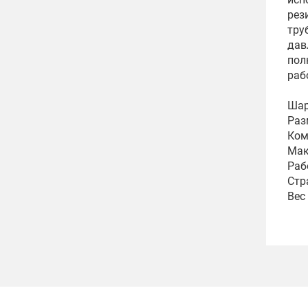
рез
тру
дав
пол
раб
Шар
Раз
Ком
Мак
Раб
Стр
Вес