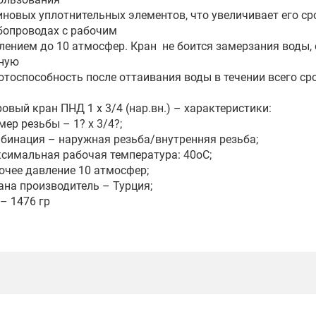
иновых уплотнительных элементов, что увеличивает его с
бопроводах с рабочим
лением до 10 атмосфер. Кран не боится замерзания воды, 
ную
отоспособность после оттаивания воды в течении всего ср
овый кран ПНД 1 х 3/4 (нар.вн.) – характеристики:
мер резьбы – 1? х 3/4?;
бинация – наружная резьба/внутренняя резьба;
симальная рабочая температура: 40оС;
очее давление 10 атмосфер;
ана производитель – Турция;
 – 1476 гр