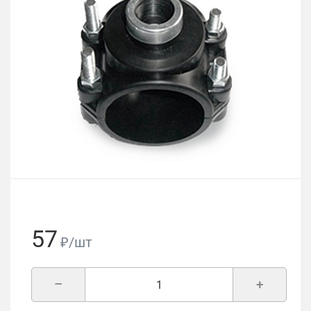
57
₽/шт
–
+