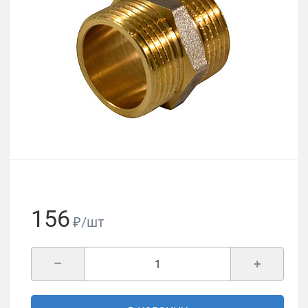
156
₽/шт
–
+