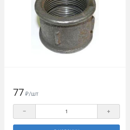
77
₽/шт
–
+