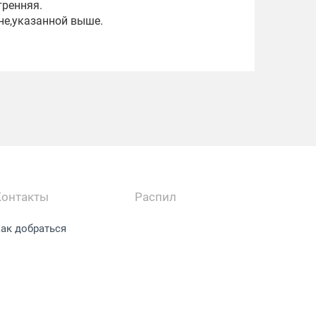
тренняя.
не,указанной выше.
Контакты
Распил
ак добраться