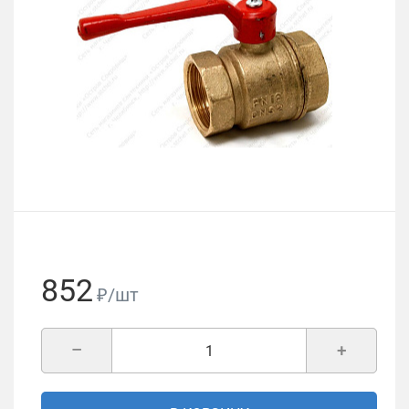
852
₽/шт
–
+