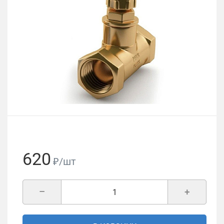
620
₽/шт
–
+