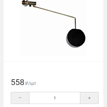
558
₽/шт
–
+