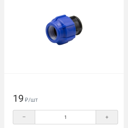
19
₽/шт
–
+