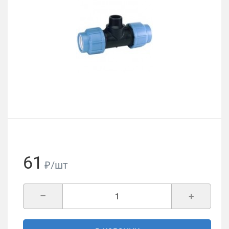
61
₽/шт
–
+