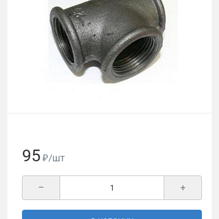
95
₽/шт
–
+