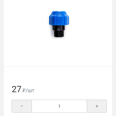
27
₽/шт
–
+