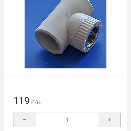
119
₽/шт
–
+