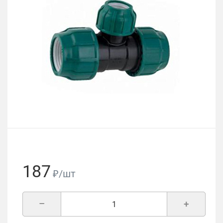
187
₽/шт
–
+