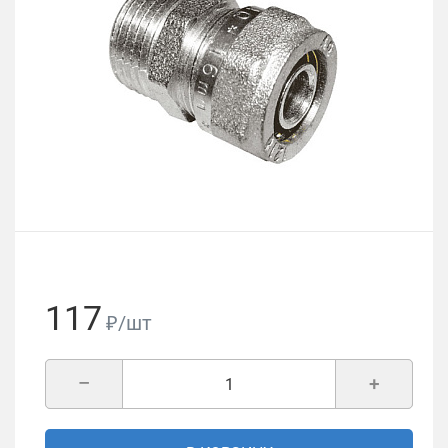
117
₽/шт
–
+