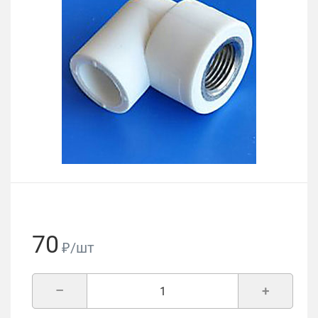
70
₽/шт
–
+