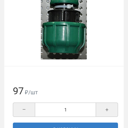
97
₽/шт
–
+