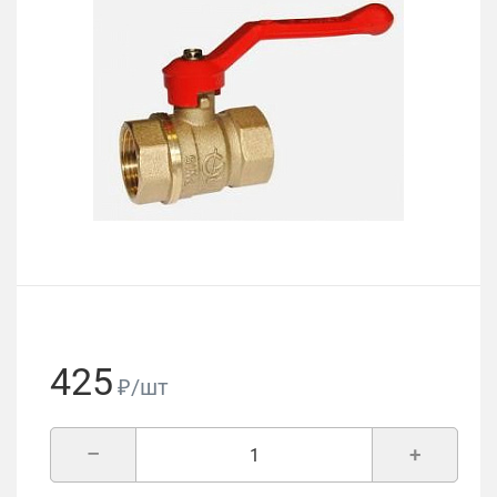
425
₽/шт
–
+