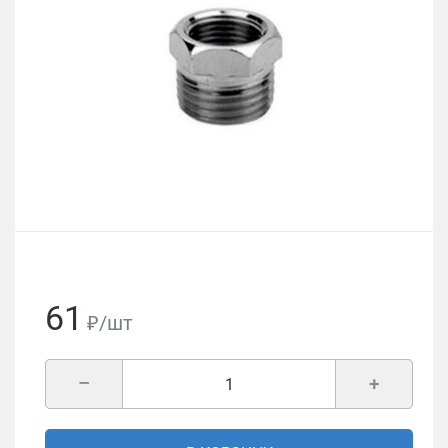
61
₽/шт
–
+