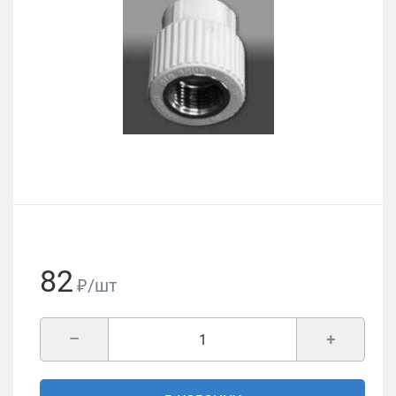
82
₽/шт
–
+