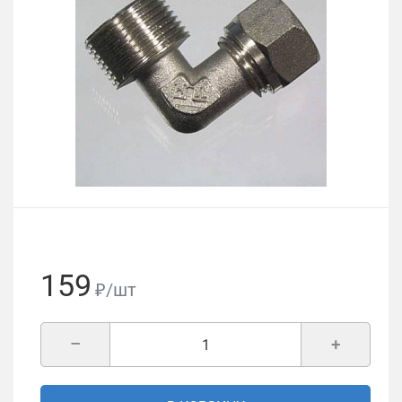
159
₽/шт
–
+