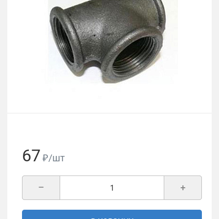
67
₽/шт
–
+