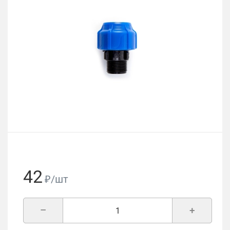
42
₽/шт
–
+