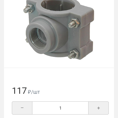
117
₽/шт
–
+