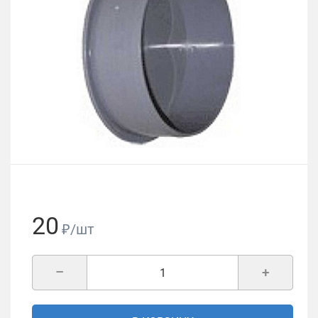
20
₽/шт
–
+