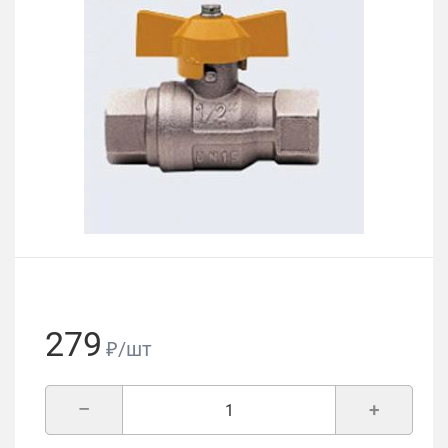
279
₽/шт
–
+