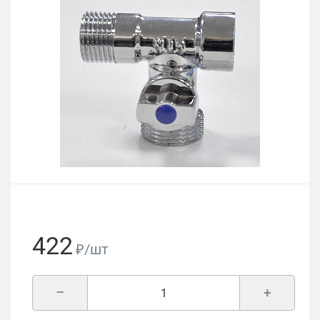
422
₽/шт
–
+