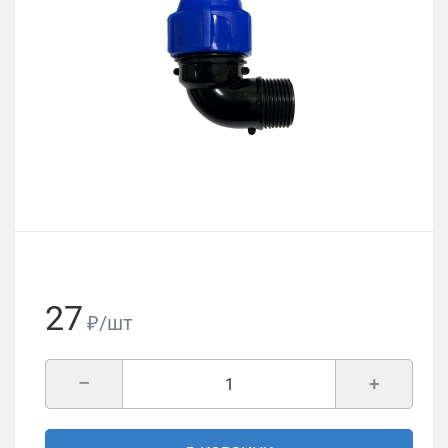
27
₽/шт
–
+