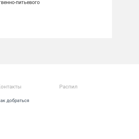
твенно-питьевого
Контакты
Распил
ак добраться