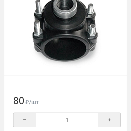
80
₽/шт
–
+