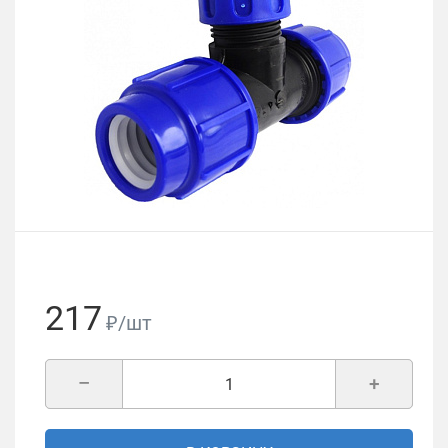
217
₽/шт
–
+