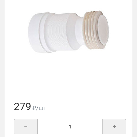
279
₽/шт
–
+