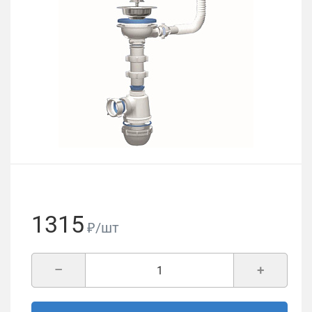
1315
₽/шт
–
+