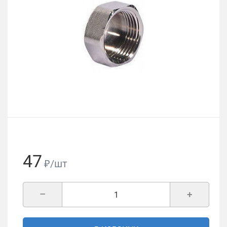
47
₽/шт
–
+