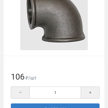
106
₽/шт
–
+