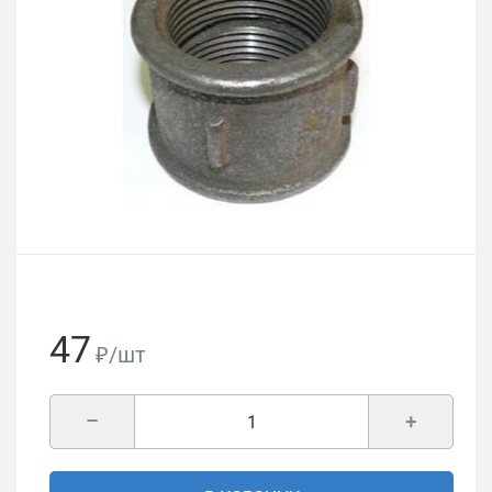
47
₽/шт
–
+