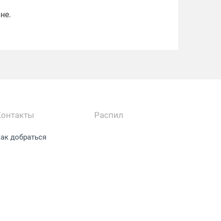
не.
Контакты
Распил
ак добраться