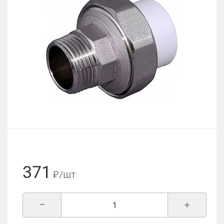
371
₽/шт
–
+