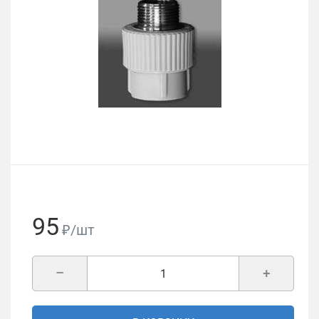
95
₽/шт
–
+