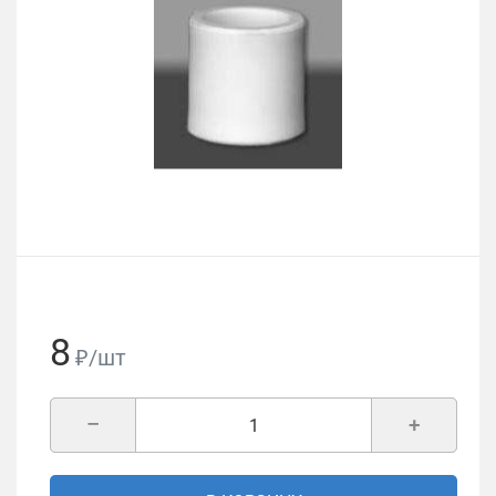
8
₽/шт
–
+