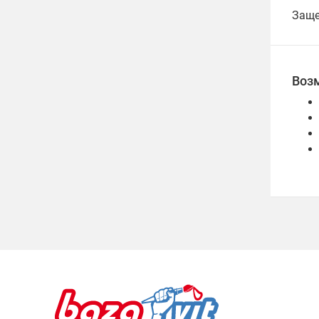
Заще
Воз