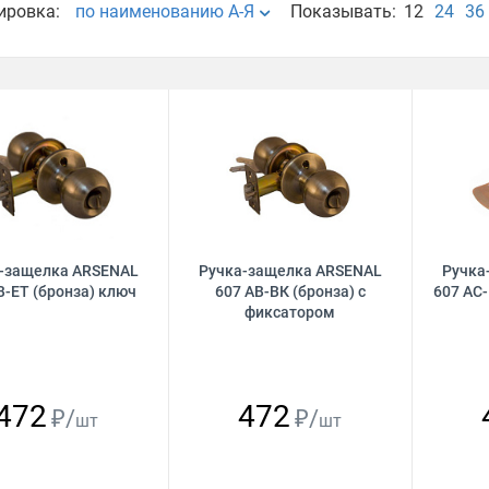
ировка:
по наименованию А-Я
Показывать:
12
24
36
-защелка ARSENAL
Ручка-защелка ARSENAL
Ручка
B-ET (бронза) ключ
607 AB-ВК (бронза) с
607 AС
фиксатором
472
472
₽/
₽/
шт
шт