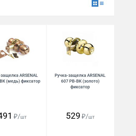
-защелка ARSENAL
Ручка-защелка ARSENAL
-ВК (медь) фиксатор
607 PB-BK (золото)
фиксатор
491
529
₽/
₽/
шт
шт