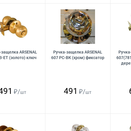
-защелка ARSENAL
Ручка-защелка ARSENAL
Ручка
B-ET (золото) ключ
607 РС-ВК (хром) фиксатор
607(78
дере
491
491
₽/
₽/
шт
шт