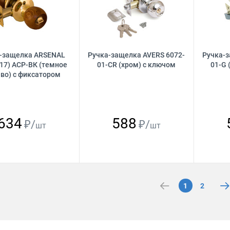
-защелка ARSENAL
Ручка-защелка AVERS 6072-
Ручка-з
17) АСP-ВК (темное
01-CR (хром) с ключом
01-G 
во) с фиксатором
634
588
₽/
₽/
шт
шт
1
2