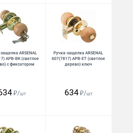
-защелка ARSENAL
Ручка-защелка ARSENAL
17) АРВ-ВК (светлое
607(7817) АРВ-ЕТ (светлое
во) с фиксатором
дерево) ключ
634
634
₽/
₽/
шт
шт